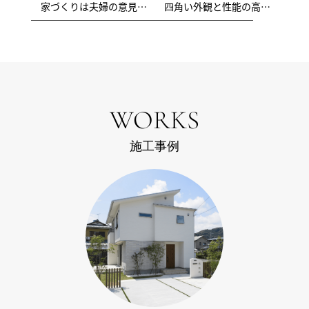
家づくりは夫婦の意見を
四角い外観と性能の高さ
尊重し合ういい機会にも
に惹かれました
なりました
WORKS
施工事例